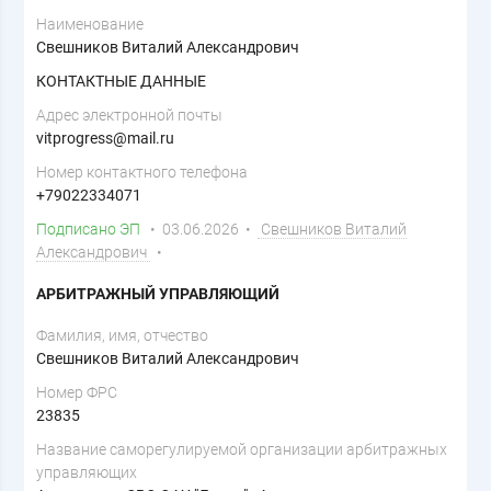
Наименование
Свешников Виталий Александрович
КОНТАКТНЫЕ ДАННЫЕ
Адрес электронной почты
vitprogress@mail.ru
Номер контактного телефона
+79022334071
Подписано ЭП
• 03.06.2026 •
Свешников Виталий
Александрович
•
АРБИТРАЖНЫЙ УПРАВЛЯЮЩИЙ
Фамилия, имя, отчество
Свешников Виталий Александрович
Номер ФРС
23835
Название саморегулируемой организации арбитражных
управляющих