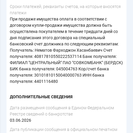
Сроки платежей, реквизиты счетов, на которые вносятся
платежи
При продаже имущества оплата в соответствии с
договором купли-продажи имущества должна быть
осуществлена покупателем в течение тридцати дней со
дня подписания этого договора на специальный
банковский счет должника по следующим реквизитам:
Получатель: Нематов Фарходжон Хасанбаевич Счет
получателя: 40817810550222537114 Банк получателя:
ФИЛИАЛ "ЦЕНТРАЛЬНЫЙ" ПАО "СОВКОМБАНК" (БЕРДСК)
БИК банка получателя: 045004763 Кор/счет банка
получателя: 30101810150040000763 ИНН банка
получателя: 4401116480
ДОПОЛНИТЕЛЬНЫЕ СВЕДЕНИЯ
Дата размещения сообщения в Едином Федеральном
Реестре сведений о банкротстве
03.06.2026
Дата публикации сообщения в официальном печатном