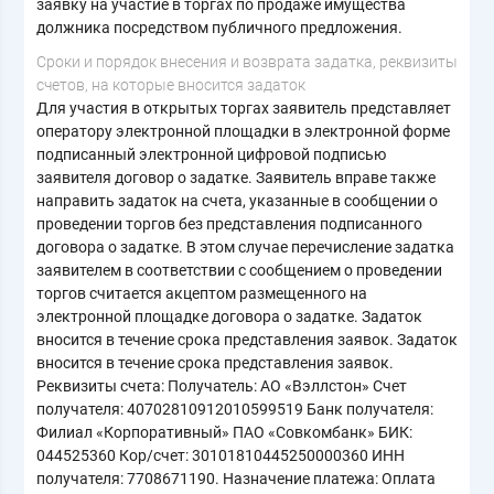
заявку на участие в торгах по продаже имущества
должника посредством публичного предложения.
Cроки и порядок внесения и возврата задатка, реквизиты
счетов, на которые вносится задаток
Для участия в открытых торгах заявитель представляет
оператору электронной площадки в электронной форме
подписанный электронной цифровой подписью
заявителя договор о задатке. Заявитель вправе также
направить задаток на счета, указанные в сообщении о
проведении торгов без представления подписанного
договора о задатке. В этом случае перечисление задатка
заявителем в соответствии с сообщением о проведении
торгов считается акцептом размещенного на
электронной площадке договора о задатке. Задаток
вносится в течение срока представления заявок. Задаток
вносится в течение срока представления заявок.
Реквизиты счета: Получатель: АО «Вэллстон» Счет
получателя: 40702810912010599519 Банк получателя:
Филиал «Корпоративный» ПАО «Совкомбанк» БИК:
044525360 Кор/счет: 30101810445250000360 ИНН
получателя: 7708671190. Назначение платежа: Оплата