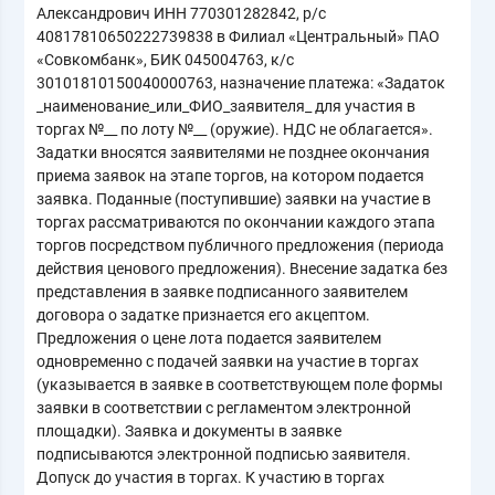
Александрович ИНН 770301282842, р/с
40817810650222739838 в Филиал «Центральный» ПАО
«Совкомбанк», БИК 045004763, к/с
30101810150040000763, назначение платежа: «Задаток
_наименование_или_ФИО_заявителя_ для участия в
торгах №__ по лоту №__ (оружие). НДС не облагается».
Задатки вносятся заявителями не позднее окончания
приема заявок на этапе торгов, на котором подается
заявка. Поданные (поступившие) заявки на участие в
торгах рассматриваются по окончании каждого этапа
торгов посредством публичного предложения (периода
действия ценового предложения). Внесение задатка без
представления в заявке подписанного заявителем
договора о задатке признается его акцептом.
Предложения о цене лота подается заявителем
одновременно с подачей заявки на участие в торгах
(указывается в заявке в соответствующем поле формы
заявки в соответствии с регламентом электронной
площадки). Заявка и документы в заявке
подписываются электронной подписью заявителя.
Допуск до участия в торгах. К участию в торгах