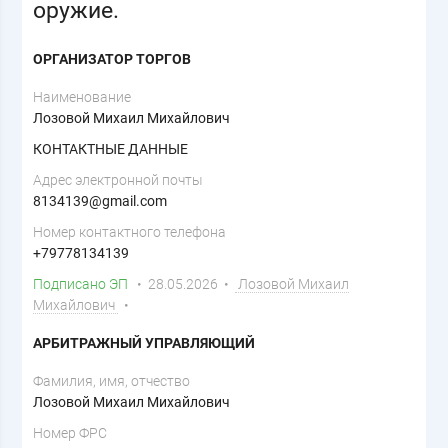
оружие.
ОРГАНИЗАТОР ТОРГОВ
Наименование
Лозовой Михаил Михайлович
КОНТАКТНЫЕ ДАННЫЕ
Адрес электронной почты
8134139@gmail.com
Номер контактного телефона
+79778134139
Подписано ЭП
• 28.05.2026 •
Лозовой Михаил
Михайлович
•
АРБИТРАЖНЫЙ УПРАВЛЯЮЩИЙ
Фамилия, имя, отчество
Лозовой Михаил Михайлович
Номер ФРС