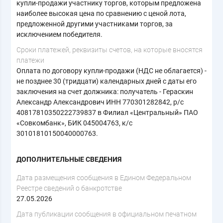
купли-продажи участнику торгов, которым предложена
наиболее высокая цена по сравнению с ценой лота,
предложенной другими участниками торгов, за
исключением победителя.
Сроки платежей, реквизиты счетов, на которые вносятся
платежи
Оплата по договору купли-продажи (НДС не облагается) -
не позднее 30 (тридцати) календарных дней с даты его
заключения на счет должника: получатель - Гераскин
Александр Александрович ИНН 770301282842, р/с
40817810350222739837 в Филиал «Центральный» ПАО
«Совкомбанк», БИК 045004763, к/с
30101810150040000763.
ДОПОЛНИТЕЛЬНЫЕ СВЕДЕНИЯ
Дата размещения сообщения в Едином Федеральном
Реестре сведений о банкротстве
27.05.2026
Дата публикации сообщения в официальном печатном