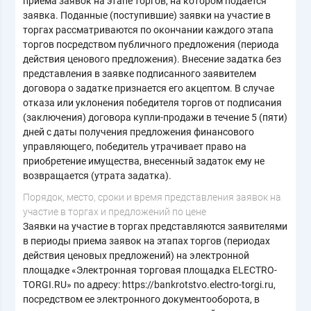
приема заявок на этапе торгов, на котором подается
заявка. Поданные (поступившие) заявки на участие в
торгах рассматриваются по окончании каждого этапа
торгов посредством публичного предложения (периода
действия ценового предложения). Внесение задатка без
представления в заявке подписанного заявителем
договора о задатке признается его акцептом. В случае
отказа или уклонения победителя торгов от подписания
(заключения) договора купли-продажи в течение 5 (пяти)
дней с даты получения предложения финансового
управляющего, победитель утрачивает право на
приобретение имущества, внесенный задаток ему не
возвращается (утрата задатка).
Порядок, место, сроки и время представления заявок на
участие в торгах и предложений по цене
Заявки на участие в торгах представляются заявителями
в периоды приема заявок на этапах торгов (периодах
действия ценовых предложений) на электронной
площадке «Электронная торговая площадка ELECTRO-
TORGI.RU» по адресу: https://bankrotstvo.electro-torgi.ru,
посредством ее электронного документооборота, в