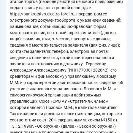
этапов торгов (периоде действия ценового предложения)
подает заявку на электронной площадке
https://bankrotstvo.electro-torgi.ru, посредством ее
электронного документооборота, с указанием сведений:
наименование, организационно-правовая форма,
местонахождение, почтовый адрес заявителя (для юр.
лица); фамилия, имя, отчество, паспортные данные,
сведения о месте жительства заявителя (для физ. лица);
контакты заявителя: телефон, электронная почта;
сведения о наличии/ отсутствии заинтересованности
заявителя по отношению к должнику - Гераскину
Александру Александровичу (ИНН 770301282842), его
кредиторам и финансовому управляющему Лозовому
М.М. и о характере этой заинтересованности; сведения об
участии финансового управляющего Лозового М.М. и
саморегулируемой организации арбитражных
управляющих, Союз «СРО АУ «Стратегия», членом
которой является Лозовой М.М., в капитале заявителя.
Также заявители должны относиться к лицам, которые в
соответствии со ст. 20 Федеральным законом №150 от
13.12.1996г. «Об оружии» (далее - «Закон об оружии»)
имеют право на приобретение гражданского оружия: -