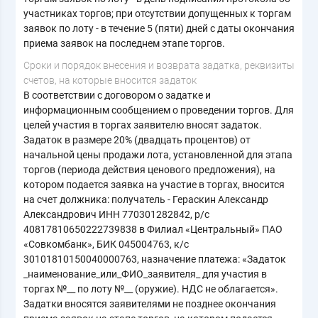
участниках торгов; при отсутствии допущенных к торгам
заявок по лоту - в течение 5 (пяти) дней с даты окончания
приема заявок на последнем этапе торгов.
Cроки и порядок внесения и возврата задатка, реквизиты
счетов, на которые вносится задаток
В соответствии с договором о задатке и
информационным сообщением о проведении торгов. Для
целей участия в торгах заявителю вносят задаток.
Задаток в размере 20% (двадцать процентов) от
начальной цены продажи лота, установленной для этапа
торгов (периода действия ценового предложения), на
котором подается заявка на участие в торгах, вносится
на счет должника: получатель - Гераскин Александр
Александрович ИНН 770301282842, р/с
40817810650222739838 в Филиал «Центральный» ПАО
«Совкомбанк», БИК 045004763, к/с
30101810150040000763, назначение платежа: «Задаток
_наименование_или_ФИО_заявителя_ для участия в
торгах №__ по лоту №__ (оружие). НДС не облагается».
Задатки вносятся заявителями не позднее окончания