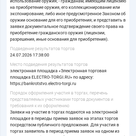
использование оружия; - гражданам, имеющим лицензию
на приобретение оружия, его коллекционирование или
экспонирование, либо иное предусмотренное Законом об
оружии основание для его приобретения; и представить в
заявке документальное подтверждение своего права на
приобретение гражданского оружия (лицензии,
разрешения, иные основания для приобретения).
Подведение результатов торгов
24.07.2026 17:38:00
Место подведения результатов торгов
электронная площадка «Электронная торговая
площадка ELECTRO-TORGI.RU» по адресу:
https://bankrotstvo.electro-torgi.ru
Порядок оформления участия в торгах, перечень
представляемых участниками торгов документов и
требования к их оформлению
Заявки на участие в торгах подаются на электронной
площадке в периоды приема заявок на этапах торгов
посредством публичного предложения. Для участия в
торгах заявитель в период приема заявок на одном из