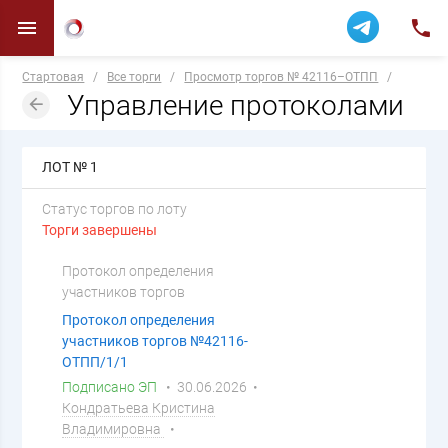
Стартовая
/
Все торги
/
Просмотр торгов № 42116–ОТПП
/
Управление протоколами
ЛОТ № 1
Статус торгов по лоту
Торги завершены
Протокол определения
участников торгов
Протокол определения
участников торгов №42116-
ОТПП/1/1
Подписано ЭП
• 30.06.2026 •
Кондратьева Кристина
Владимировна
•