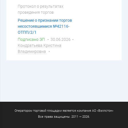
Протокол о результатах
проведения торгов
Решение о признании торгов
несостоявшимися №42116-
ОТПП/2/1
Подписано ЭП
• 30.06.2026 •
Кондратьева Кристина
Владимировна
•
Оператором торговой площадки является компания АО «Вэллстон»
Все права защищены. 2011 — 2026.