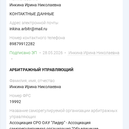
Инкина Ирина Николаевна
КОНТАКТНЫЕ ДАННЫЕ
Адрес электронной почты
inkina.arbitr@mail.ru
Номер контактного телефона
89879912282
Подписано ЭП
• 28.05.2026 •
Инкина Ирина Николаевна
•
АРБИТРАЖНЫЙ УПРАВЛЯЮЩИЙ
Фамилия, имя, отчество
Инкина Ирина Николаевна
Номер ФРС
19992
Название саморегулируемой организации арбитражных
управляющих
Ассоциация СРО ОАУ "Лидер" - Ассоциация
саморегулируемая организация "Объединение