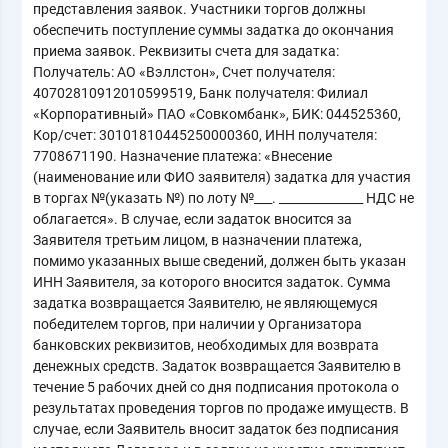
представления заявок. Участники торгов должны
обеспечить поступление суммы задатка до окончания
приема заявок. Реквизиты счета для задатка:
Получатель: АО «Вэллстон», Счет получателя:
40702810912010599519, Банк получателя: Филиал
«Корпоративный» ПАО «Совкомбанк», БИК: 044525360,
Кор/счет: 30101810445250000360, ИНН получателя:
7708671190. Назначение платежа: «Внесение
(наименование или ФИО заявителя) задатка для участия
в торгах №(указать №) по лоту №___. ______________ НДС не
облагается». В случае, если задаток вносится за
Заявителя третьим лицом, в назначении платежа,
помимо указанных выше сведений, должен быть указан
ИНН Заявителя, за которого вносится задаток. Сумма
задатка возвращается Заявителю, не являющемуся
победителем торгов, при наличии у Организатора
банковских реквизитов, необходимых для возврата
денежных средств. Задаток возвращается Заявителю в
течение 5 рабочих дней со дня подписания протокола о
результатах проведения торгов по продаже имуществ. В
случае, если Заявитель вносит задаток без подписания