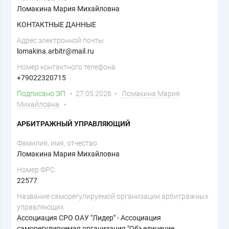
Ломакина Мария Михайловна
КОНТАКТНЫЕ ДАННЫЕ
Адрес электронной почты
lomakina.arbitr@mail.ru
Номер контактного телефона
+79022320715
Подписано ЭП
• 27.05.2026 •
Ломакина Мария
Михайловна
•
АРБИТРАЖНЫЙ УПРАВЛЯЮЩИЙ
Фамилия, имя, отчество
Ломакина Мария Михайловна
Номер ФРС
22577
Название саморегулируемой организации арбитражных
управляющих
Ассоциация СРО ОАУ "Лидер" - Ассоциация
саморегулируемая организация "Объединение