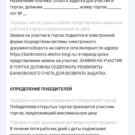
Назначение платежа: Оплата задатка для участия в
торгах, должник ___________________, номер торгов _______,
лот № __.
Порядок, место, сроки и время представления заявок на
участие в торгах и предложений по цене
Заявки на участие в торгах подаются в электронной
форме посредством системы электронного
документооборота на сайте в сети Интернет по адресу:
https://bankrotstvo.electro-torgi.ru/ в период срока
представления заявок на участие. ЗАЯВКИ НА УЧАСТИЕ
В ТОРГАХ ДОЛЖНЫ СОДЕРЖАТЬ РЕКВИЗИТЫ
БАНКОВСКОГО СЧЕТА ДЛЯ ВОЗВРАТА ЗАДАТКА.
ОПРЕДЕЛЕНИЕ ПОБЕДИТЕЛЕЙ
Порядок и критерии определения победителей торгов
Победителем открытых торгов признается участник
торгов, предложивший максимальную цену.
Порядок и срок заключения договора купли-продажи
В течение пяти рабочих дней с даты подписания
протокола о результатах проведения торгов