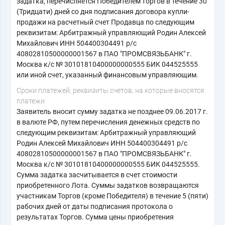
задатка, перечисляется Победителем торгов в течение 30
(Тридцати) дней со дня подписания договора купли-
продажи на расчетный счет Продавца по следующим
реквизитам: Арбитражный управляющий Родин Алексей
Михайлович ИНН 504400304491 р/с
40802810500000001567 в ПАО "ПРОМСВЯЗЬБАНК" г.
Москва к/с № 30101810400000000555 БИК 044525555
или иной счет, указанный финансовым управляющим.
Сроки платежей, реквизиты счетов, на которые вносятся
платежи
Заявитель вносит сумму задатка не позднее 09.06.2017 г.
в валюте РФ, путем перечисления денежных средств по
следующим реквизитам: Арбитражный управляющий
Родин Алексей Михайлович ИНН 504400304491 р/с
40802810500000001567 в ПАО "ПРОМСВЯЗЬБАНК" г.
Москва к/с № 30101810400000000555 БИК 044525555.
Сумма задатка засчитывается в счет стоимости
приобретенного Лота. Суммы задатков возвращаются
участникам Торгов (кроме Победителя) в течение 5 (пяти)
рабочих дней от даты подписания протокола о
результатах Торгов. Сумма цены приобретения