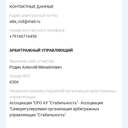
КОНТАКТНЫЕ ДАННЫЕ
Адрес электронной почты
alex_rod@mail.ru
Номер контактного телефона
+79166716456
АРБИТРАЖНЫЙ УПРАВЛЯЮЩИЙ
Фамилия, имя, отчество
Родин Алексей Михайлович
Номер ФРС
6306
Название саморегулируемой организации арбитражных
управляющих
Ассоциация "СРО АУ "Стабильность" - Ассоциация
"Саморегулируемая организация арбитражных
управляющих "Стабильность"