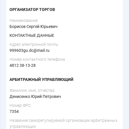
ОРГАНИЗАТОР ТОРГОВ
Наименование
Борисов Сергей Юрьевич
КОНТАКТНЫЕ ДАННЫЕ
Адрес электронной почты
999603gu.dc@mail.ru
Номер контактного телефона
4812 38-13-28
АРБИТРАЖНЫЙ УПРАВЛЯЮЩИЙ
Фамилия, имя, отчество
Денисенко Юрий Петрович
Номер ФРС
7354
Название саморегулируемой организации арбитражных
управляющих